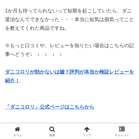
1か月も待ってられないって短期を起こしていたら、ダニ
退治なんてできなかった・・・本当に短気は損気ってこと
を教えてくれた商品ですね。
※もっと口コミや、レビューを知りたい場合はこちらの記
事へどうぞ↓ ↓ ↓ ↓ ↓
ダニコロリが効かないは嘘？評判が本当か検証レビューを
紹介！
「ダニコロリ」公式ページはこちらから
ダニを退治する方法ランキング2位：「ダニ捕
ホーム
検索
トップ
サイドバー